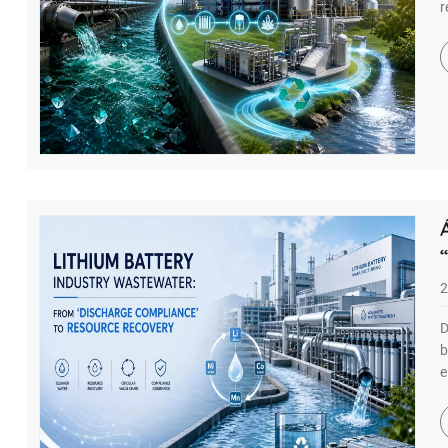
r
2
D
b
e