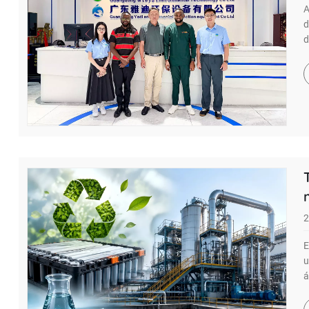
A
d
d
2
E
u
á