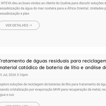
 WTEYA deu as boas-vindas ao cliente do Quénia para discutir soluções 
essalinização da água do mar costeira para a África Oriental. Unidades p
essalinização e plan
VER DETALHES
Tratamento de águas residuais para reciclage
material catódico de bateria de lítio e análise d
processo de cristalização por evaporação MVR
3 Jul, 2026 3:16pm
xplore soluções de reciclagem de baterias de lítio para tratamento de ág
sando cristalização por evaporação MVR para recuperação de metal, reu
gua e cus