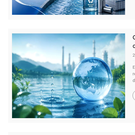
2
E
r
d