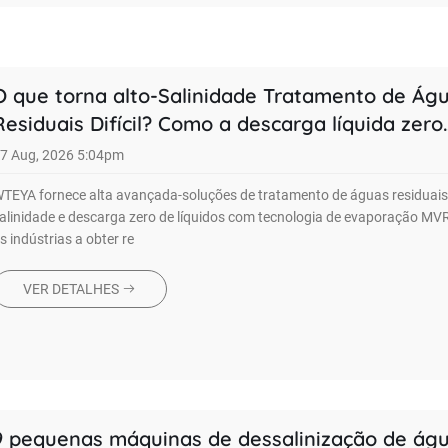
O que torna alto-Salinidade Tratamento de Ág
Residuais Difícil? Como a descarga líquida zero
verdadeira pode ser alcançada?
7 Aug, 2026 5:04pm
TEYA fornece alta avançada-soluções de tratamento de águas residuai
alinidade e descarga zero de líquidos com tecnologia de evaporação MV
s indústrias a obter re
VER DETALHES
9 pequenas máquinas de dessalinização de ág