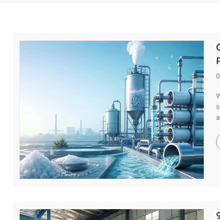
0
W
s
a