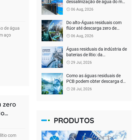
dessalinização de água do mar
personalizadas para cliente
06 Aug, 2026
das Filipinas
Do alto-Águas residuais com
flúor até descarga zero de
ão de água
líquido: como as empresas de
em aço
06 Aug, 2026
baterias de lítio podem reduzir
os custos de tratamento
Águas residuais da indústria de
ambiental?
baterias de lítio: da
“conformidade de descarga” à
29 Jul, 2026
recuperação de recursos
Como as águas residuais de
PCB podem obter descarga de
conformidade e tratamento
28 Jul, 2026
inofensivo?
a zero
io
PRODUTOS
tal?
lítio com