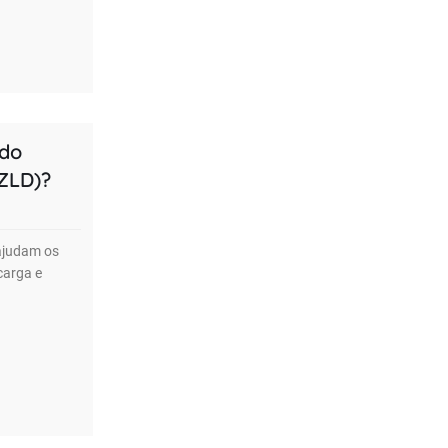
ndo
(ZLD)?
 ajudam os
carga e