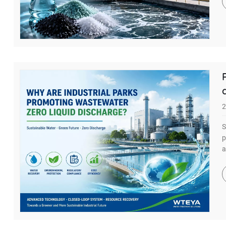
2
S
p
a