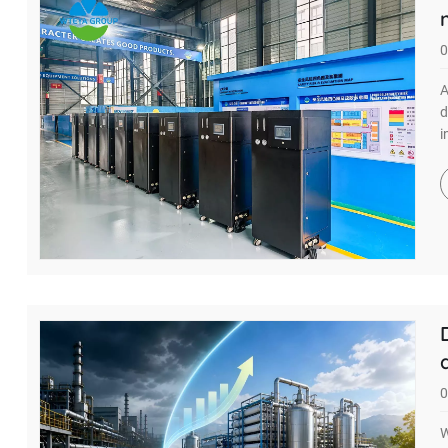
0
A
d
i
0
W