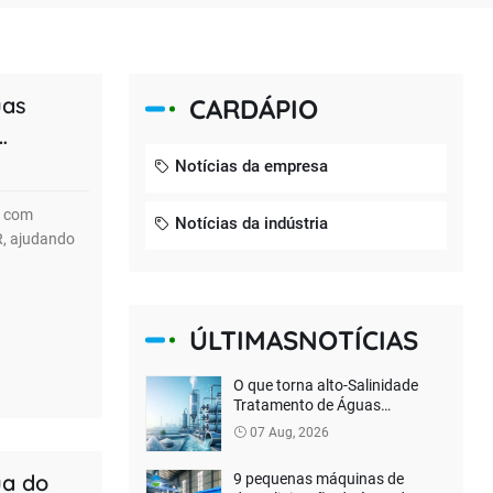
uas
CARDÁPIO
Notícias da empresa
s com
Notícias da indústria
R, ajudando
ÚLTIMASNOTÍCIAS
O que torna alto-Salinidade
Tratamento de Águas
Residuais Difícil? Como a
07 Aug, 2026
descarga líquida zero
verdadeira pode ser
ua do
9 pequenas máquinas de
alcançada?