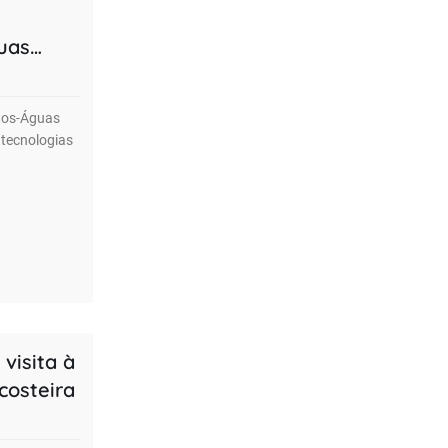
uas
ltos-Águas
tecnologias
visita à
costeira