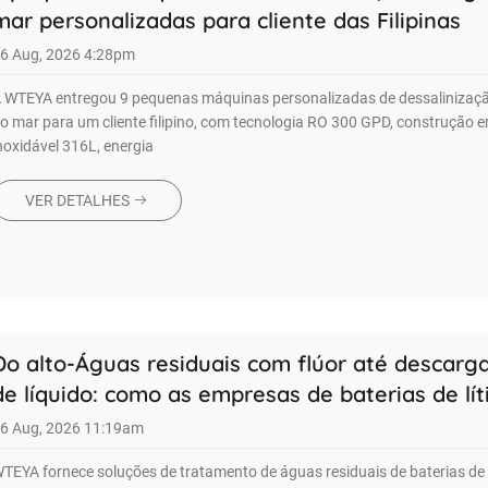
mar personalizadas para cliente das Filipinas
6 Aug, 2026 4:28pm
 WTEYA entregou 9 pequenas máquinas personalizadas de dessalinizaç
o mar para um cliente filipino, com tecnologia RO 300 GPD, construção 
noxidável 316L, energia
VER DETALHES
Do alto-Águas residuais com flúor até descarg
de líquido: como as empresas de baterias de lít
podem reduzir os custos de tratamento ambien
6 Aug, 2026 11:19am
TEYA fornece soluções de tratamento de águas residuais de baterias de 