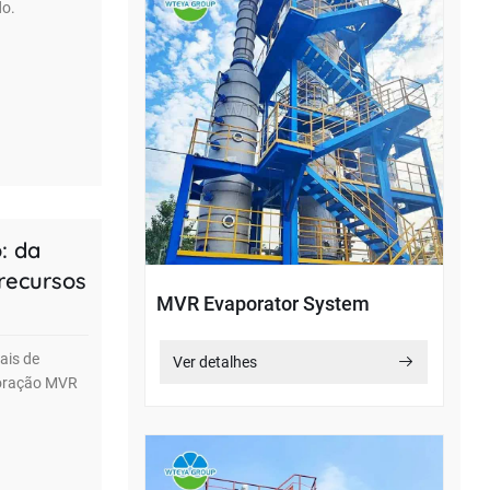
do.
: da
recursos
MVR Evaporator System
ais de
Ver detalhes
poração MVR