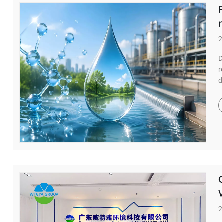
2
D
r
d
2