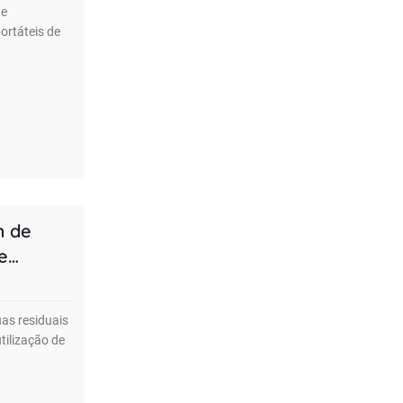
de
ortáteis de
m de
e
uas residuais
tilização de