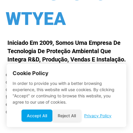
WTYEA
Iniciado Em 2009, Somos Uma Empresa De
Tecnologia De Proteção Ambiental Que
Integra R&D, Produção, Vendas E Instalação.
Cookie Policy
é uma empresa do grupo com sede em Tianan Cyber City,
cidade de Dongguan, província de Guangdong. Temos o
In order to provide you with a better browsing
compromisso de fornecer os principais equipamentos de
experience, this website will use cookies. By clicking
"Accept" or continuing to browse this website, you
fluidos inteligentes do mundo, com tecnologia avançada
agree to our use of cookies.
e alta-serviço de qualidade, ganhamos elogios unânimes
de mais de 1.000 clientes.
Accept All
Reject All
Privacy Policy