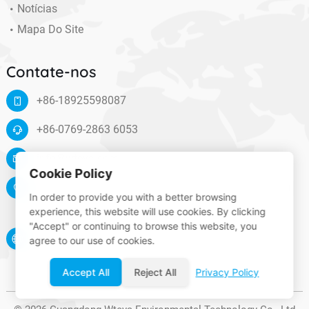
Notícias
Mapa Do Site
Contate-nos
+86-18925598087
+86-0769-2863 6053
info@wteya.com
Cookie Policy
Floor 14, F4 building, TianAn digital town, Nancheng
In order to provide you with a better browsing
District, Dongguan, Guangdong, China
experience, this website will use cookies. By clicking
"Accept" or continuing to browse this website, you
www.wteya.com
agree to our use of cookies.
Accept All
Reject All
Privacy Policy