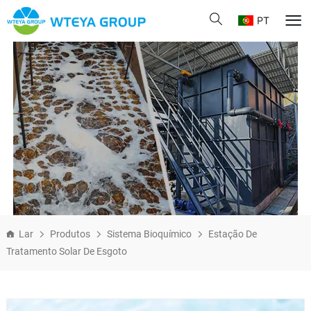
PT
Lar
Produtos
Sistema Bioquímico
Estação De
Tratamento Solar De Esgoto