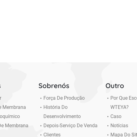
s
Sobrenós
Outro
r
Força De Produção
Por Que Esc
De Membrana
História Do
WTEYA?
ioquímico
Desenvolvimento
Caso
De Membrana
Depois-Serviço De Venda
Notícias
Clientes
Mapa Do Si