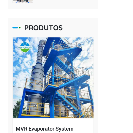
de dessalinização costeira
PRODUTOS
MVR Evaporator System