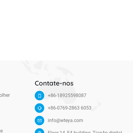
Contate-nos
olher
+86-18925598087
+86-0769-2863 6053
info@wteya.com
te
Floor 14, F4 building, TianAn digital