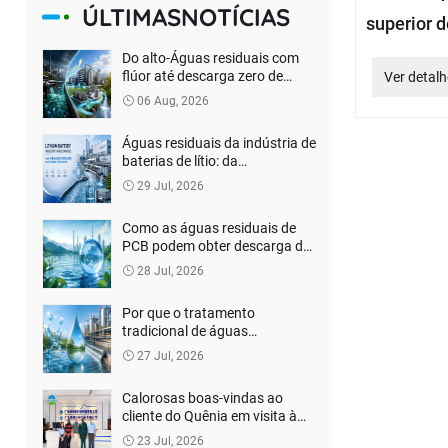
ÚLTIMASNOTÍCIAS
superior 
Do alto-Águas residuais com
flúor até descarga zero de
Ver detalh
líquido: como as empresas de
06 Aug, 2026
baterias de lítio podem reduzir
os custos de tratamento
Águas residuais da indústria de
ambiental?
baterias de lítio: da
“conformidade de descarga” à
29 Jul, 2026
recuperação de recursos
Como as águas residuais de
PCB podem obter descarga de
conformidade e tratamento
28 Jul, 2026
inofensivo?
Por que o tratamento
tradicional de águas
residuaisnão consegue lidar
27 Jul, 2026
com altas-DQO Águas
Residuais?
Calorosas boas-vindas ao
cliente do Quênia em visita à
WTEYA - Discutidas soluções
23 Jul, 2026