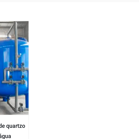
 de quartzo
 água