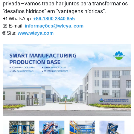
privada—vamos trabalhar juntos para transformar os
“desafios hídricos” em “vantagens hídricas”.
📲 WhatsApp:
+86-1800 2840 855
📧 E-mail:
informações@wteya. com
🌐 Site:
www.wteya.com