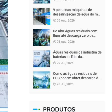
descarga líquida zero
verdadeira pode ser
9 pequenas máquinas de
alcançada?
dessalinização de água do mar
personalizadas para cliente
06 Aug, 2026
das Filipinas
Do alto-Águas residuais com
flúor até descarga zero de
líquido: como as empresas de
06 Aug, 2026
baterias de lítio podem reduzir
os custos de tratamento
Águas residuais da indústria de
ambiental?
baterias de lítio: da
“conformidade de descarga” à
29 Jul, 2026
recuperação de recursos
Como as águas residuais de
PCB podem obter descarga de
conformidade e tratamento
28 Jul, 2026
inofensivo?
PRODUTOS