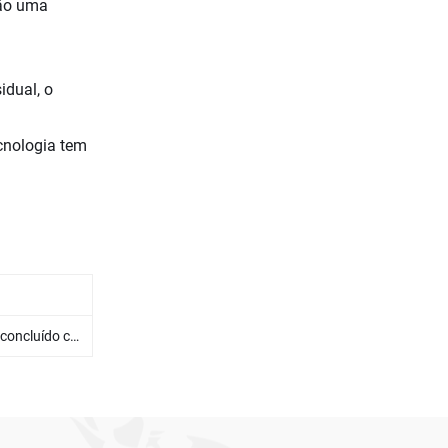
são uma
idual, o
ecnologia tem
com sucesso!