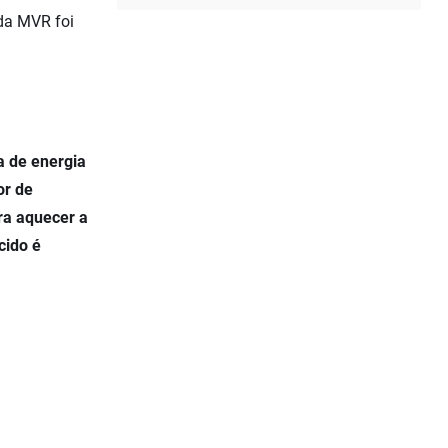
da MVR foi
a de energia
or de
ra aquecer a
cido é