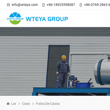
info@wteya.com
+86-18925598087
+86-0769-2863 
Lar
Caso
Fotos De Casos