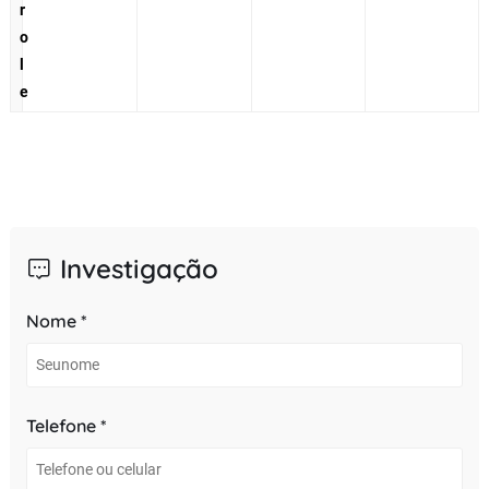
r
o
l
e
Investigação
Nome *
Telefone *