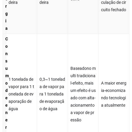
deira
deira
culação de cir
r
cuito fechado
g
i
a
C
o
n
s
u
Baseadono m
m
ulti tradiciona
1 tonelada de
0,3~1 tonelad
o
l-efeito, mais
A maior energ
vapor para 1 t
a de vapor pa
d
um efeito é us
ia-economiza
onelada de ev
ra 1 tonelada
e
ado com alta-
ndo tecnologi
aporação de
de evaporaçã
e
acionamento
a atualmente
água
o de água
n
a vapor de pr
e
essão
r