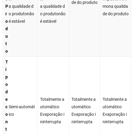
de do produto
P
a qualidade d
a qualidade d
mona qualida
r
o produtonão
o produtonão
de do produto
o
é estável
é estável
d
u
t
o
T
i
p
o
d
e
Totalmente a
Totalmente a
Totalmente a
c
Semi-automát
utomático
utomático
utomático
o
ico
Evaporação i
Evaporação i
Evaporação i
n
ninterrupta
ninterrupta
ninterrupta
t