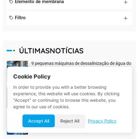
Elemento de membrana
Filtro
ÚLTIMASNOTÍCIAS
9 pequenas máquinas de dessalinização de água do
mar personalizadas para cliente das Filipinas
Cookie Policy
06 Aug, 2026
In order to provide you with a better browsing
Do alto-Águas residuais com flúor até descarga zero
experience, this website will use cookies. By clicking
de líquido: como as empresas de baterias de lítio
"Accept" or continuing to browse this website, you
podem reduzir os custos de tratamento ambiental?
06 Aug, 2026
agree to our use of cookies.
Águas residuais da indústria de baterias de lítio: da
Accept All
Reject All
Privacy Policy
“conformidade de descarga” à recuperação de
recursos
29 Jul, 2026