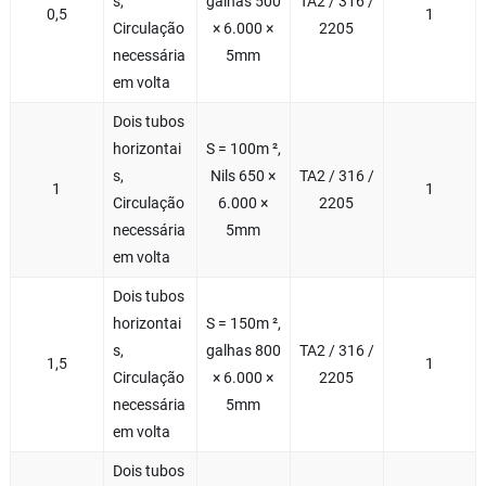
s,
galhas 500
TA2 / 316 /
0,5
1
Circulação
× 6.000 ×
2205
necessária
5mm
em volta
Dois tubos
horizontai
S = 100m ²,
s,
Nils 650 ×
TA2 / 316 /
1
1
Circulação
6.000 ×
2205
necessária
5mm
em volta
Dois tubos
horizontai
S = 150m ²,
s,
galhas 800
TA2 / 316 /
1,5
1
Circulação
× 6.000 ×
2205
necessária
5mm
em volta
Dois tubos