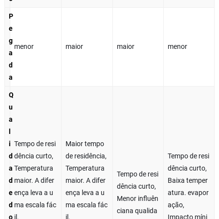
P
e
g
menor
maior
maior
menor
a
d
a
Q
u
a
l
i
Tempo de resi
Maior tempo
d
dência curto,
de residência,
Tempo de resi
a
Temperatura
Temperatura
dência curto,
Tempo de resi
d
maior. A difer
maior. A difer
Baixa temper
dência curto,
e
ença leva a u
ença leva a u
atura. evapor
Menor influên
d
ma escala fác
ma escala fác
ação,
ciana qualida
o
il.
il.
Impacto míni