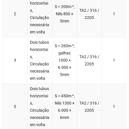
horizontai
S = 200m ²,
s,
TA2 / 316 /
2
Nils 800 ×
1
Circulação
2205
5mm
necessária
em volta
Dois tubos
S = 260m ²,
horizontai
galhas
s,
TA2 / 316 /
3
1000 ×
1
Circulação
2205
6.000 ×
necessária
5mm
em volta
Dois tubos
horizontai
S = 450m ²,
s,
Nils 1300 ×
TA2 / 316 /
5
1
Circulação
6.000 ×
2205
necessária
6mm
em volta