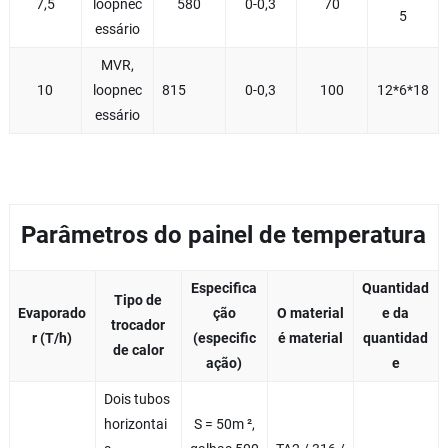
7,5
loopnec
580
0-0,3
70
5
essário
MVR,
10
loopnec
815
0-0,3
100
12*6*18
essário
Parâmetros do painel de temperatura
Especifica
Quantidad
Tipo de
Evaporado
ção
O material
e da
trocador
r (T/h)
(especific
é material
quantidad
de calor
ação)
e
Dois tubos
horizontai
S = 50m ²,