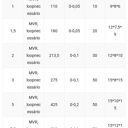
1
loopnec
110
0-0,05
10
9*8*6
essário
MVR,
12*7,5*
1,5
loopnec
180
0-0,05
20
9
essário
MVR,
2
loopnec
213,5
0-0,1
30
12*8*10
essário
MVR,
3
loopnec
275
0-0,1
50
15*8*15
essário
MVR,
15*10*1
5
loopnec
425
0-0,2
50
5
essário
MVR,
15*12*1