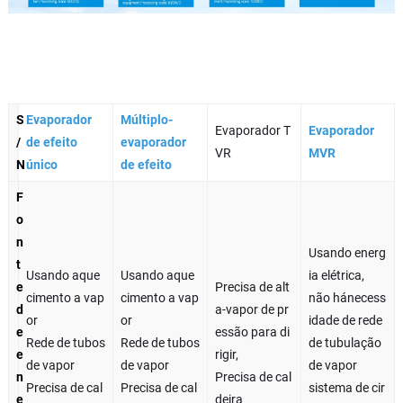
S
Evaporador
Múltiplo-
Evaporador T
Evaporador
/
de efeito
evaporador
VR
MVR
N
único
de efeito
F
o
n
Usando energ
t
Usando aque
Usando aque
ia elétrica,
e
Precisa de alt
cimento a vap
cimento a vap
não hánecess
d
a-vapor de pr
or
or
idade de rede
e
essão para di
Rede de tubos
Rede de tubos
de tubulação
e
rigir,
de vapor
de vapor
de vapor
n
Precisa de cal
Precisa de cal
Precisa de cal
sistema de cir
e
deira