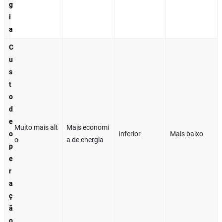
g
i
a
C
u
s
t
o
d
e
Muito mais alt
Mais economi
o
Inferior
Mais baixo
o
a de energia
p
e
r
a
ç
ã
o