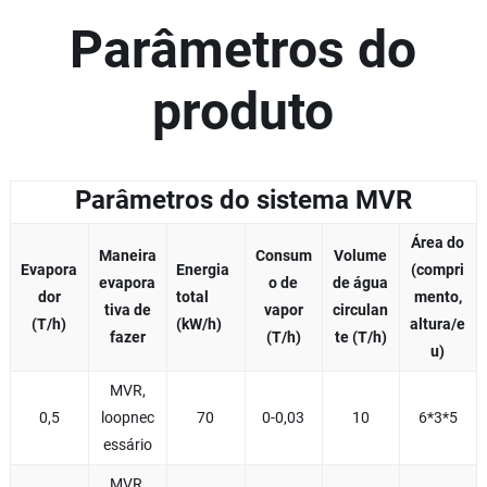
Parâmetros do
produto
Parâmetros do sistema MVR
Área do
Maneira
Consum
Volume
Evapora
Energia
(compri
evapora
o de
de água
dor
total
mento,
tiva de
vapor
circulan
(T/h)
(kW/h)
altura/e
fazer
(T/h)
te (T/h)
u)
MVR,
0,5
loopnec
70
0-0,03
10
6*3*5
essário
MVR,