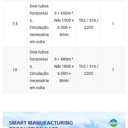
Dois tubos
horizontai
S = 650m ²,
s,
Nils 1500 ×
TA2 / 316 /
7,5
1
Circulação
6.000 ×
2205
necessária
6mm
em volta
Dois tubos
horizontai
S = 880m ²,
s,
Nils 1800 ×
TA2 / 316 /
10
1
Circulação
6.000 ×
2205
necessária
8mm
em volta